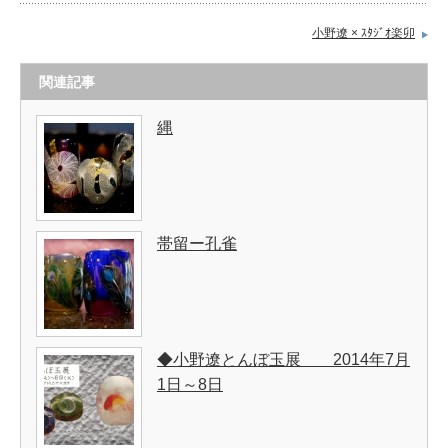
小野遼 × ｽﾀｼﾞｵ楽卯
関連記事
縄
帯留ー孔雀
◆小野遼とんぼ玉展 2014年7月
1日～8日