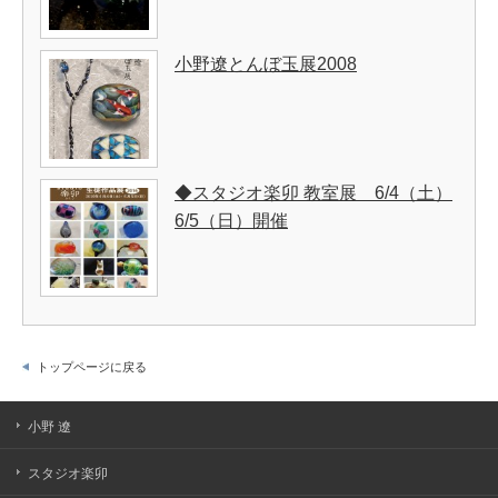
小野遼とんぼ玉展2008
◆スタジオ楽卯 教室展 6/4（土）
6/5（日）開催
トップページに戻る
小野 遼
スタジオ楽卯