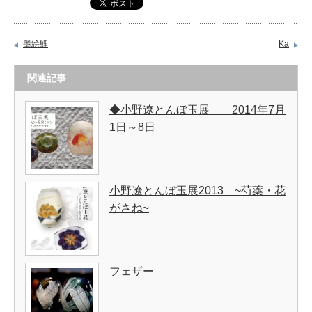
墨絵鯉
Ka
関連記事
◆小野遼とんぼ玉展 2014年7月
1日～8日
小野遼とんぼ玉展2013 ~芍薬・花
がさね~
フェザー