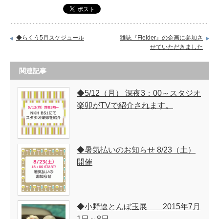
◆らくう5月スケジュール
雑誌『Fielder』の企画に参加さ
せていただきました
関連記事
◆5/12（月） 深夜3：00～スタジオ
楽卯がTVで紹介されます。
◆暑気払いのお知らせ 8/23（土）
開催
◆小野遼とんぼ玉展 2015年7月
1日～8日