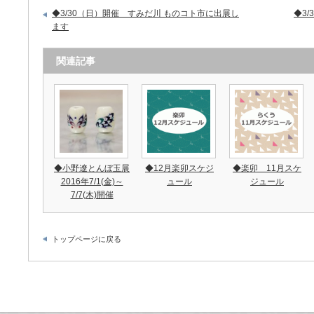
◆3/30（日）開催 すみだ川 ものコト市に出展し
◆3
ます
関連記事
◆小野遼とんぼ玉展
◆12月楽卯スケジ
◆楽卯 11月スケ
2016年7/1(金)～
ュール
ジュール
7/7(木)開催
トップページに戻る