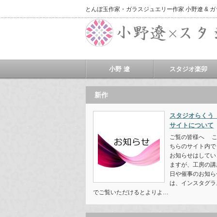
とんぼ玉作家・ガラスジュエリー作家 小野遼 & 
小野 遼
スタジオ楽卯
新作
スタジオらく
サイトについて
ご覧の皆様へ 
ちらのサイト内で
お知らせはしてい
ますが、工房の講
日や催事のお知ら
は、インスタグラ
でご覧いただけるとよりよ…