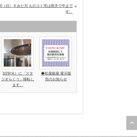
/30（日）すみだ川 ものコト市は雨天で中止で
す。
3/29(火）に「スタ
◆松屋銀座 展示販
ジオらくう」移転し
売のお知らせ
ます。