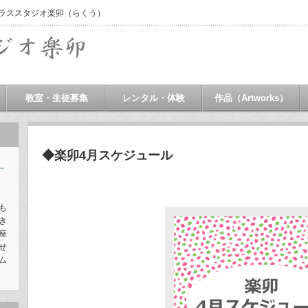
ガラススタジオ楽卯（らくう）
教室・生徒募集
レンタル・体験
作品（Artworks）
◆楽卯4月スケジュール
う
こ
も
き
座
せ
ム