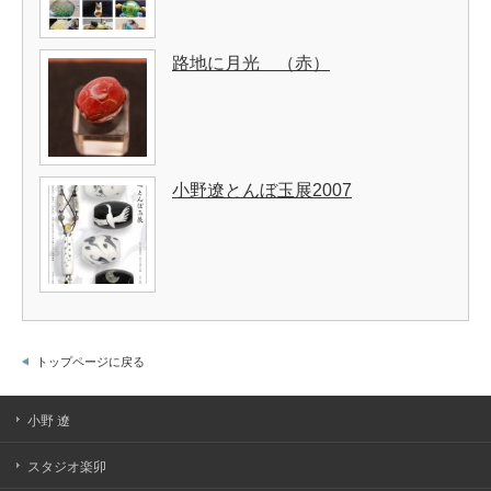
路地に月光 （赤）
小野遼とんぼ玉展2007
トップページに戻る
小野 遼
スタジオ楽卯