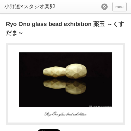
menu
Ryo Ono glass bead exhibition 薬玉 ～くす
だま～