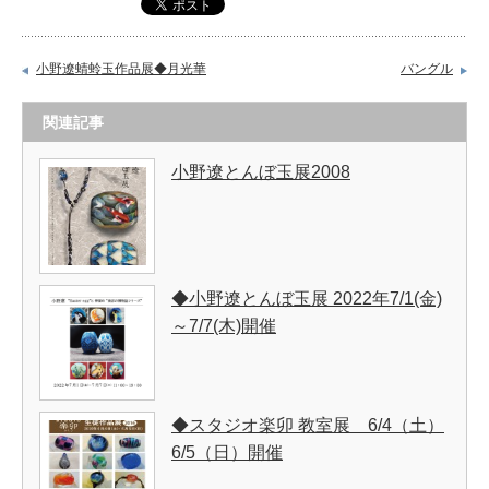
小野遼蜻蛉玉作品展◆月光華
バングル
関連記事
小野遼とんぼ玉展2008
◆小野遼とんぼ玉展 2022年7/1(金)
～7/7(木)開催
◆スタジオ楽卯 教室展 6/4（土）
6/5（日）開催